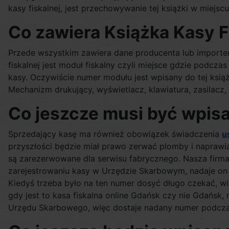
kasy fiskalnej, jest przechowywanie tej książki w miejscu 
Co zawiera Książka Kasy F
Przede wszystkim zawiera dane producenta lub importera 
fiskalnej jest moduł fiskalny czyli miejsce gdzie podcz
kasy. Oczywiście numer modułu jest wpisany do tej ksi
Mechanizm drukujący, wyświetlacz, klawiatura, zasilacz, p
Co jeszcze musi być wpisa
Sprzedający kasę ma również obowiązek świadczenia
u
przyszłości będzie miał prawo zerwać plomby i naprawia
są zarezerwowane dla serwisu fabrycznego. Nasza firma
zarejestrowaniu kasy w Urzędzie Skarbowym, nadaje on j
Kiedyś trzeba było na ten numer dosyć długo czekać, wię
gdy jest to kasa fiskalna online Gdańsk czy nie Gdańsk, 
Urzędu Skarbowego, więc dostaje nadany numer podczas t