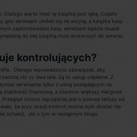
i. Dlatego warto mieć tę książkę pod ręką. Często
, gdy serwisant umówi się na wizytę, a książka kasy
ownym zaplombowaniu kasy, serwisant będzie musiał
ynależną do niej książką musi dostarczyć do serwisu
suje kontrolujących?
strefie. Dlatego wprowadzono obowiązek, aby
adziej niż co dwa lata. Są to usługi odpłatne. Z
zymać serwisanta tylko z usług polegających na
ą stabilność finansową, a klientom większy margines
rzegląd roczny najczęściej jest o połowę tańszy od
ało, że przy okazji kontroli można było dostać nie
iej sytuacji, ale o tym w następnym blogu.