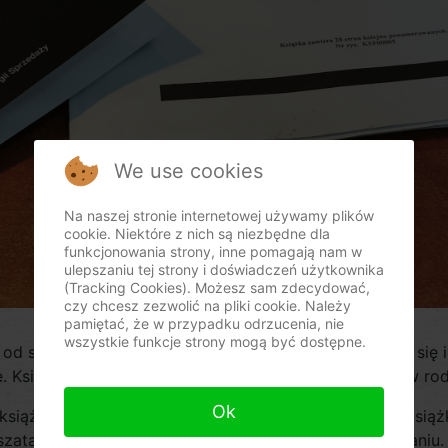
We use cookies
Na naszej stronie internetowej używamy plików
cookie. Niektóre z nich są niezbędne dla
funkcjonowania strony, inne pomagają nam w
ulepszaniu tej strony i doświadczeń użytkownika
(Tracking Cookies). Możesz sam zdecydować,
czy chcesz zezwolić na pliki cookie. Należy
pamiętać, że w przypadku odrzucenia, nie
wszystkie funkcje strony mogą być dostępne.
od samej kasy. Często przy kontroli urzędnik bardziej się i
 Książka Kasy czy Książka Kasy Rejestrującej to coś w rod
Ok
siążki, także każda kasa fiskalna online, czy nie, ma ksią
zatach graficznych i są wygodniejsze w przechowywaniu. O