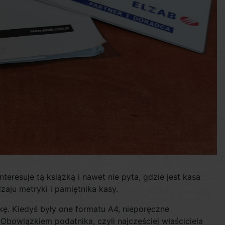
nteresuje tą książką i nawet nie pyta, gdzie jest kasa
zaju metryki i pamiętnika kasy.
żkę. Kiedyś były one formatu A4, nieporęczne
bowiązkiem podatnika, czyli najczęściej właściciela