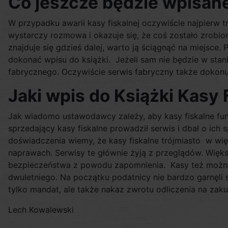
Co jeszcze będzie wpisane
W przypadku awarii kasy fiskalnej oczywiście najpierw 
wystarczy rozmowa i okazuje się, że coś zostało zrobio
znajduje się gdzieś dalej, warto ją ściągnąć na miejsc
dokonać wpisu do książki. Jeżeli sam nie będzie w stan
fabrycznego. Oczywiście serwis fabryczny także dokonu
Jaki wpis do Książki Kasy 
Jak wiadomo ustawodawcy zależy, aby kasy fiskalne fun
sprzedający kasy fiskalne prowadził serwis i dbał o ich
doświadczenia wiemy, że kasy fiskalne trójmiasto w wi
naprawach. Serwisy te głównie żyją z przeglądów. Więks
bezpieczeństwa z powodu zapomnienia. Kasy też można 
dwuletniego. Na początku podatnicy nie bardzo garnęli 
tylko mandat, ale także nakaz zwrotu odliczenia na zaku
Lech Kowalewski