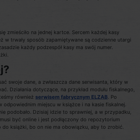
się zmieściło na jednej kartce. Sercem każdej kasy
m też w trwały sposób zapamiętywane są codzienne utargi
 zasadzie każdy podzespół kasy ma swój numer.
żki.
j?
ać swoje dane, a zwłaszcza dane serwisanta, który w
ać. Działania dotyczące, na przykład modułu fiskalnego,
esteśmy również
serwisem fabrycznym ELZAB
. Po
 odpowiednim miejscu w książce i na kasie fiskalnej.
e podobało. Dzisiaj idzie to sprawniej, a w przypadku,
ę musi być online i jest podłączony do repozytorium
do książki, bo on nie ma obowiązku, aby to zrobić.