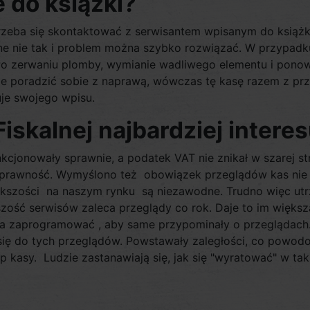
 do książki?
trzeba się skontaktować z serwisantem wpisanym do książk
ne nie tak i problem można szybko rozwiązać. W przypadku
e. Po zerwaniu plomby, wymianie wadliwego elementu i pon
ie poradzić sobie z naprawą, wówczas tę kasę razem z prz
je swojego wpisu.
Fiskalnej najbardziej intere
kcjonowały sprawnie, a podatek VAT nie znikał w szarej 
 sprawność. Wymyślono też obowiązek przeglądów kas nie rz
ększości na naszym rynku są niezawodne. Trudno więc utr
zość serwisów zaleca przeglądy co rok. Daje to im większ
zaprogramować , aby same przypominały o przeglądach. P
się do tych przeglądów. Powstawały zaległości, co powodow
p kasy. Ludzie zastanawiają się, jak się "wyratować" w tak