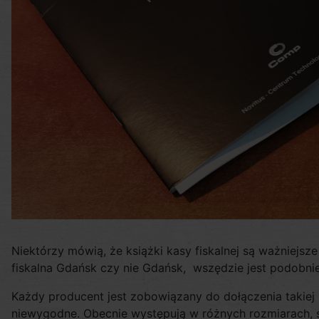
Niektórzy mówią, że książki kasy fiskalnej są ważniejsze 
fiskalna Gdańsk czy nie Gdańsk, wszędzie jest podobnie.
Każdy producent jest zobowiązany do dołączenia takiej k
niewygodne. Obecnie występują w różnych rozmiarach, s