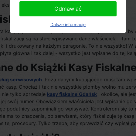
eksploatacji kasy fiskalnej.
Odmawiać
iskalnej?
Dalsze informacje
kasy, jej numer fabryczny, model, daty itp. No, ale to by 
as fiskalizacji są na stałe wpisywane dane właściciela. Ta
ążki i drukowany na każdym paragonie. To nie wszystko! W
łyta główna i tak dalej - wszystko jest wpisane do tej ksią
ne do Książki Kasy Fiskalne
sług serwisowych
. Poza danymi kupującego musi tam wpis
ć kasę. Chociaż i tak nie wszystkie plomby wolno mu zerw
 nie tylko sprzedaje
kasy fiskalne Gdańsk
i okolice, ale j
ej swój numer. Obowiązkiem właściciela jest wpisanie go w
c podatnicy zapominali go wpisywać. Kontrolerom się to ni
nie ma to znaczenia, bo serwisant, który fiskalizuje tę kas
ej procedury. Tylko trzeba, aby sprawdzić czy wpisał go 