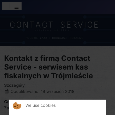
≡
Kontakt z firmą Contact
Service - serwisem kas
fiskalnych w Trójmieście
Szczegóły
Opublikowano: 19 wrzesień 2018
Contact Service
We use cookies
Zakład Elektroniczny
mgr inż. Lech Kowalewski