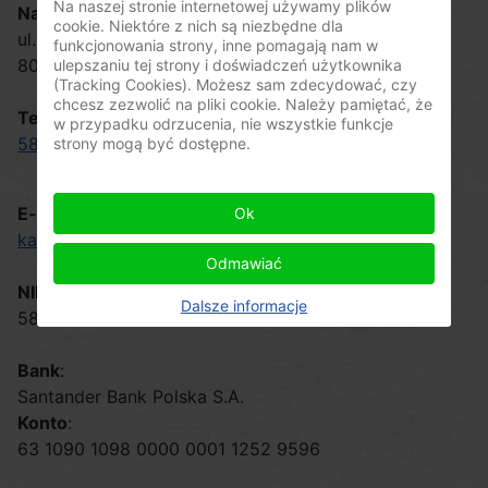
Na naszej stronie internetowej używamy plików
Nasz adres
:
cookie. Niektóre z nich są niezbędne dla
ul. Jaśkowa Dolina 47/1a
funkcjonowania strony, inne pomagają nam w
80-286, Gdańsk
ulepszaniu tej strony i doświadczeń użytkownika
(Tracking Cookies). Możesz sam zdecydować, czy
chcesz zezwolić na pliki cookie. Należy pamiętać, że
Tel
:
w przypadku odrzucenia, nie wszystkie funkcje
58 3410999
strony mogą być dostępne.
E-mail:
Ok
kasy@csc.pl
Odmawiać
NIP
:
Dalsze informacje
584-000-52-49
Bank
:
Santander Bank Polska S.A.
Konto
:
63 1090 1098 0000 0001 1252 9596