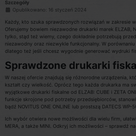
Szczegóły
Opublikowano: 16 styczeń 2024
Każdy, kto szuka sprawdzonych rozwiązań w zakresie w
Oferujemy bowiem niezawodne drukarki marek ELZAB, NOV
tylko, stąd też wiemy, czego dokładnie potrzebują przed
niezawodny oraz niezwykle funkcjonalny. W porównaniu
dlatego też jeśli chcesz wygodnie generować wydruki fis
Sprawdzone drukarki fiska
W naszej ofercie znajdują się różnorodne urządzenia, 
kształt czy wielkość. Oprócz tego każda drukarka ma sw
wyjątkowe drukarki fiskalne od ELZAB: CUBE i ZETA ONLI
funkcje skrojone pod potrzeby przedsiębiorców, stano
bądź NOVITUS ONE ONLINE lub prostszą DATECS WP-5
Ich wybór otwiera nowe możliwości dla wielu firm, ułatwi
MERA, a także MINI. Odkryj ich możliwości – sprawdź n