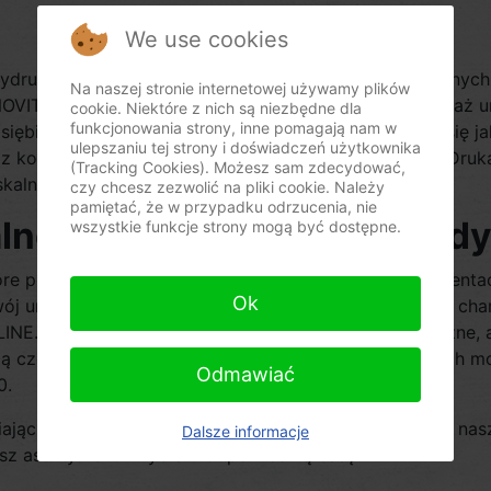
We use cookies
ydruku różnego rodzaju rozliczeń skarbowych związanych 
Na naszej stronie internetowej używamy plików
ITUS i DATECS. Już od wielu lat realizujemy sprzedaż urz
cookie. Niektóre z nich są niezbędne dla
funkcjonowania strony, inne pomagają nam w
siębiorcy. Na oferowanym przez nas sprzęcie znamy się jak
ulepszaniu tej strony i doświadczeń użytkownika
 z konkurencją te urządzenia nie mają sobie równych! Dr
(Tracking Cookies). Możesz sam zdecydować,
kalne, zapoznaj się z naszą bogatą ofertą.
czy chcesz zezwolić na pliki cookie. Należy
pamiętać, że w przypadku odrzucenia, nie
lne od ELZAB dla firm z Gdy
wszystkie funkcje strony mogą być dostępne.
które pozwalają na bezproblemowe prowadzenie dokumentacj
Ok
ój unikalny design, co pozwala na dopasowanie jej do cha
NE. To praktyczne urządzenia, które są minimalistyczne, 
wią częsty wybór naszych klientów. Osobom szukających m
Odmawiać
0.
ając obsługę klientów i dając wiele innych korzyści. W nas
Dalsze informacje
asz asortyment i wybierz odpowiednią kasę!