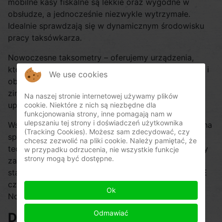
mobilne kasy fiskalne są lekkie oraz wygodne w
obsłudze, a jednocześnie niezwykle wytrzymałe.
Idealnie sprawdzają się w dynamicznym środowisku
pracy taksówkarza.
Nowoczesne taksometry – oferujemy urządzenia,
które nie tylko dokładnie mierzą przebytą odległość i
We use cookies
obliczają należność, ale również mogą być łatwo
zintegrowane z mobilną kasą fiskalną, co znacząco
Na naszej stronie internetowej używamy plików
upraszcza prowadzenie ewidencji.
cookie. Niektóre z nich są niezbędne dla
funkcjonowania strony, inne pomagają nam w
ulepszaniu tej strony i doświadczeń użytkownika
Wsparcie techniczne – nasza pomoc nie kończy się na
(Tracking Cookies). Możesz sam zdecydować, czy
sprzedaży. Zapewniamy profesjonalną obsługę
chcesz zezwolić na pliki cookie. Należy pamiętać, że
techniczną oraz serwis wszystkich urządzeń, tak aby
w przypadku odrzucenia, nie wszystkie funkcje
strony mogą być dostępne.
zawsze mogły działać bez zarzutu. Serwisujemy
starsze modele takie jak INNOVA TAXI 2, Vega Taxi E
czy Elzab Teta Taxi, a także nowe kasy Elzab i
Ok
Novitus.
Odmawiać
Dlaczego warto wybrać naszą