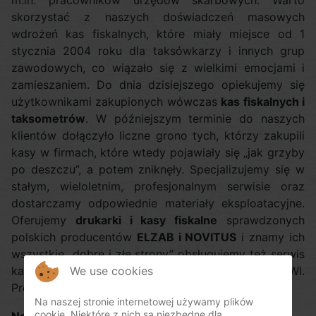
m.in. pracowników urzędów skarbowych. Warto
skorzystać z naszych doświadczeń masowych
wdrożeń kas fiskalnych, które miały miejsce od 1
stycznia 2004 roku dla taksówkarzy i innych grup
zawodowych, co wiązało się z wielkimi emocjami i
zamieszaniem. Do dnia dzisiejszego opiekujemy się
użytkownikami zakupionych wówczas
kas fiskalnych i
taksometrów
. W późniejszym terminie do naszych
klientów dołączyło liczne grono tych, którzy zakupili
kasy w firmach, które wtedy pojawiały się „jak grzyby
po deszczu”, a potem zniknęły. Specjalizujemy się w
stałym, wieloletnim, profesjonalnym serwisie oraz
dostarczamy odpowiednie materiały eksploatacyjne.
Oferujemy
drukarki i kasy fiskalne
sprawdzonych
polskich producentów
ELZAB i NOVITUS
i znamy ich
wszystkie „dobre i złe strony” obsługujemy też serwis
We use cookies
kas takich firm jak INNOVA, Euro-Fis, ALWI.
Prowadzimy serwis fabryczny ELZAB.
Na naszej stronie internetowej używamy plików
cookie. Niektóre z nich są niezbędne dla