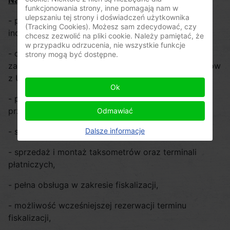
Nasz zakres działalności obejmuje:
funkcjonowania strony, inne pomagają nam w
ulepszaniu tej strony i doświadczeń użytkownika
- profesjonalne szkolenia z obsługi
kasy fiskalnej
–
(Tracking Cookies). Możesz sam zdecydować, czy
indywidualne i grupowe;
chcesz zezwolić na pliki cookie. Należy pamiętać, że
w przypadku odrzucenia, nie wszystkie funkcje
- doradztwo i pomoc dla indywidualnego klienta w
strony mogą być dostępne.
zakresie zakupu kasy, jej użytkowania oraz kontaktów
z Urzędem Skarbowym,
Ok
- pomoc w przygotowaniu właściwej dokumentacji
przy zakupie kasy lub taksometru,
Odmawiać
Dalsze informacje
- sprzedaż dobrej jakości kas i drukarek fiskalnych,
- sprzedaż i montaż taksometrów oraz terminali
płatniczych,
- pełna obsługa w zakresie fiskalizacji,
- możliwość wcześniejszej rezerwacji terminu
fiskalizacji,