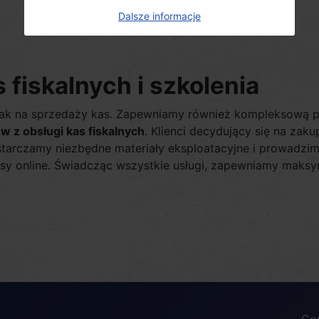
Dalsze informacje
s fiskalnych i szkolenia
dnak na sprzedaży kas. Zapewniamy również kompleksową 
 z obsługi kas fiskalnych
. Klienci decydujący się na zaku
tarczamy niezbędne materiały eksploatacyjne i prowadzim
asy online. Świadcząc wszystkie usługi, zapewniamy maksym