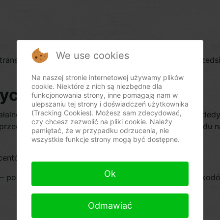
We use cookies
ją transakcji. Zapewniamy kompleksowe wsparcie dla przed
Na naszej stronie internetowej używamy plików
cookie. Niektóre z nich są niezbędne dla
ych i osprzętu
funkcjonowania strony, inne pomagają nam w
ulepszaniu tej strony i doświadczeń użytkownika
(Tracking Cookies). Możesz sam zdecydować,
ałalność. Oferujemy bardzo szeroki wybór produktów ded
czy chcesz zezwolić na pliki cookie. Należy
rzedając i serwisując kasy, które są cenione ze względu 
pamiętać, że w przypadku odrzucenia, nie
wszystkie funkcje strony mogą być dostępne.
centów, m.in. ELZAB,
Ok
h – począwszy od firmowego papieru poprzez czytniki ko
Odmawiać