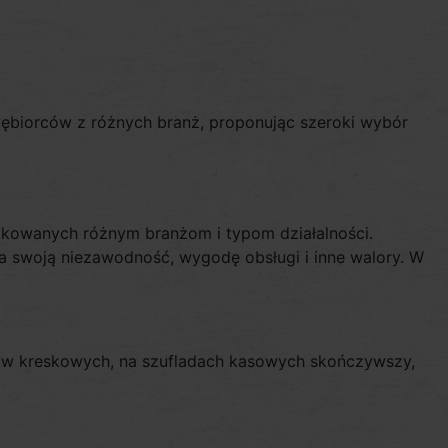
siębiorców z różnych branż, proponując szeroki wybór
ykowanych różnym branżom i typom działalności.
na swoją niezawodność, wygodę obsługi i inne walory. W
dów kreskowych, na szufladach kasowych skończywszy,