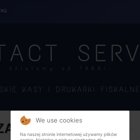
FAQ
We use cookies
LZAB
Na naszej stronie internetowej używamy plików
cookie. Niektóre z nich są niezbędne dla