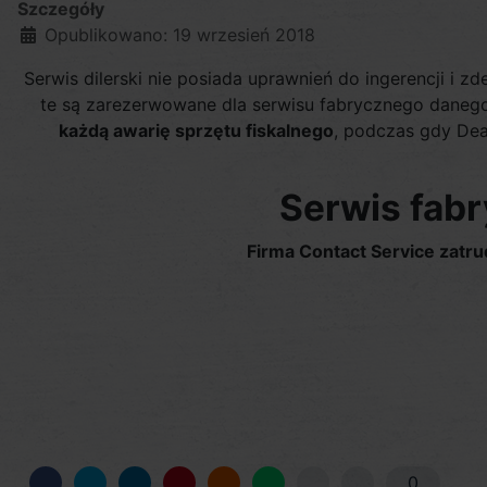
Szczegóły
Opublikowano: 19 wrzesień 2018
Serwis dilerski nie posiada uprawnień do ingerencji i 
te są zarezerwowane dla serwisu fabrycznego danego 
każdą awarię sprzętu fiskalnego
, podczas gdy Dea
Serwis fab
Firma Contact Service zatr
0