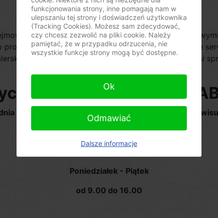
funkcjonowania strony, inne pomagają nam w
ulepszaniu tej strony i doświadczeń użytkownika
(Tracking Cookies). Możesz sam zdecydować,
zdejmowania plomby z modułu fiskalnego. Nie może też wym
czy chcesz zezwolić na pliki cookie. Należy
pamiętać, że w przypadku odrzucenia, nie
producenta lub importera. W praktyce oznacza to, ze serw
wszystkie funkcje strony mogą być dostępne.
lerski
serwis kas fiskalnych
w takich przypadkach musi spr
wykonanie naprawy.
Ok
ryczny kas fiskalnych ELZA
udnia serwisantów uprawnionych do prowadzenia serwisu 
Odmawiać
Dalsze informacje
Zapraszamy
Poniedziałek - Piątek
od 9.00 do 16.00