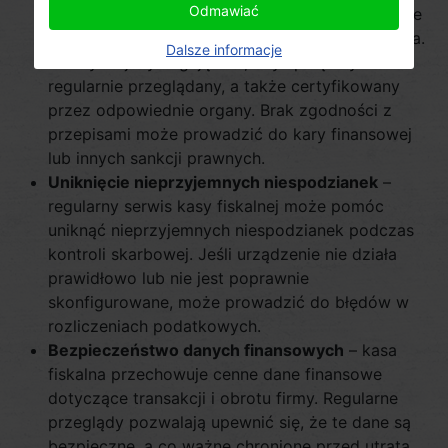
Odmawiać
kasy fiskalnej jest niezbędny, aby upewnić się, że
urządzenie spełnia obowiązujące przepisy prawa.
Dalsze informacje
Zazwyczaj wymagają one, aby sprzęt był
regularnie przeglądany, a także certyfikowany
przez odpowiednie organy. Brak zgodności z
przepisami może prowadzić do kary finansowej
lub innych sankcji prawnych.
Uniknięcie nieprzyjemnych niespodzianek
–
regularny serwis kasy fiskalnej może pomóc
uniknąć nieprzyjemnych niespodzianek podczas
kontroli skarbowej. Jeśli urządzenie nie działa
prawidłowo lub nie jest poprawnie
skonfigurowane, może prowadzić do błędów w
rozliczeniach podatkowych.
Bezpieczeństwo danych finansowych
– kasa
fiskalna przechowuje cenne dane finansowe
dotyczące transakcji i obrotu firmy. Regularne
przeglądy pozwalają upewnić się, że te dane są
bezpieczne, a co ważne chronione przed utratą