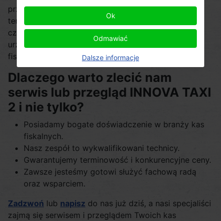
przeprowadzany nie rzadziej niż co 2 lata, a termin
Ok
ten liczony jest od dnia fiskalizacji. Jeśli zbliża się
czas, w którym musisz wykonać serwis tego
Odmawiać
urządzenia, zachęcamy do kontaktu! Serwis kas
fiskalnych wykonujemy w Gdańsku.
Dalsze informacje
Dlaczego warto zlecić nam
serwis lub przegląd INNOVA TAXI
2 i nie tylko?
Posiadamy bogate doświadczenie w branży kas
fiskalnych.
Nasz zespół to wykwalifikowani technicy.
Gwarantujemy terminowość i konkurencyjne ceny.
Zawsze jesteśmy gotowi służyć fachową radą
oraz wsparciem.
Zadzwoń
lub
napisz
do nas już dziś, a nasi specjaliści
zajmą się serwisem i przeglądem Twoich kas