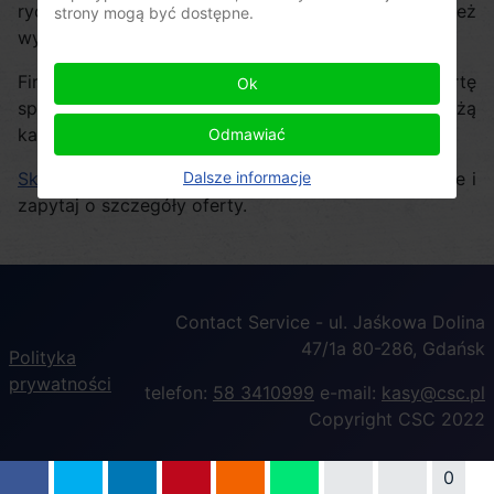
ryczałtem co miesiąc. Można też
strony mogą być dostępne.
wykupić przedłużenie gwarancji.
Firma Contact Service planuje także specjalną ofertę
Ok
sprzedaży usługi serwisowej powiązaną ze sprzedażą
kas.
Odmawiać
Dalsze informacje
Skontaktuj się z naszym serwisem kas
w Trójmieście i
zapytaj o szczegóły oferty.
Contact Service - ul. Jaśkowa Dolina
47/1a 80-286, Gdańsk
Polityka
prywatności
telefon:
58 3410999
e-mail:
kasy@csc.pl
Copyright CSC 2022
0