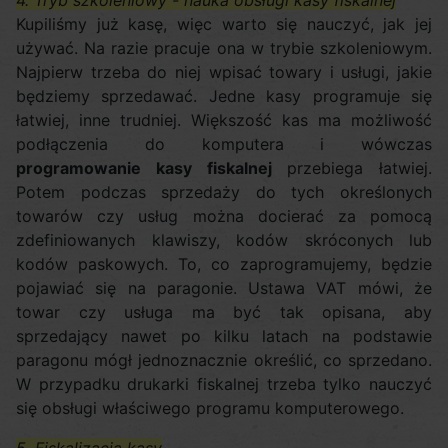
4. Tryb szkoleniowy - nauka obsługi kasy fiskalnej
Kupiliśmy już kasę, więc warto się nauczyć, jak jej
używać. Na razie pracuje ona w trybie szkoleniowym.
Najpierw trzeba do niej wpisać towary i usługi, jakie
będziemy sprzedawać. Jedne kasy programuje się
łatwiej, inne trudniej. Większość kas ma możliwość
podłączenia do komputera i wówczas
programowanie kasy fiskalnej
przebiega łatwiej.
Potem podczas sprzedaży do tych określonych
towarów czy usług można docierać za pomocą
zdefiniowanych klawiszy, kodów skróconych lub
kodów paskowych. To, co zaprogramujemy, będzie
pojawiać się na paragonie. Ustawa VAT mówi, że
towar czy usługa ma być tak opisana, aby
sprzedający nawet po kilku latach na podstawie
paragonu mógł jednoznacznie określić, co sprzedano.
W przypadku drukarki fiskalnej trzeba tylko nauczyć
się obsługi właściwego programu komputerowego.