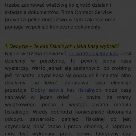
trzeba zachować właściwą kolejność działań i
składania dokumentów. Firma Contact Service
prowadzi pełne doradztwo w tym zakresie oraz
pomaga wypełniać konieczne dokumenty.
1. Decyzja – ile kas fiskalnych i jaką kasę wybrać?
Najpierw trzeba rozważyć,
ile potrzebujemy kas
. Jeśli
działamy w pojedynkę, to pewnie jedna kasa
wystarczy. Warto jednak się zastanowić:, co zrobimy,
jeśli ta nasza jedyna kasa się popsuje? Firma stoi, albo
działamy „na lewo”. Zapasowa kasa eliminuje
przestoje.
Dobry serwis kas fiskalnych
może kasę
naprawić w jeden dzień - chyba, że mamy
wyjątkowego pecha i wystąpi awaria modułu
fiskalnego. Wtedy dochodzi konieczność dokonania
odczytu zawartości pamięci fiskalnej co jest
czynnością dość czaso i praco chłonną, a naprawa
musi być wykonana przez serwis fabryczny czy