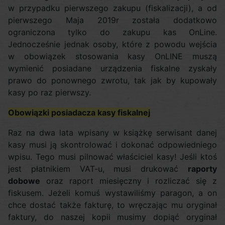
w przypadku pierwszego zakupu (fiskalizacji), a od
pierwszego Maja 2019r została dodatkowo
ograniczona tylko do zakupu kas OnLine.
Jednocześnie jednak osoby, które z powodu wejścia
w obowiązek stosowania kasy OnLINE muszą
wymienić posiadane urządzenia fiskalne zyskały
prawo do ponownego zwrotu, tak jak by kupowały
kasy po raz pierwszy.
Obowiązki posiadacza kasy fiskalnej
Raz na dwa lata wpisany w książkę serwisant danej
kasy musi ją skontrolować i dokonać odpowiedniego
wpisu. Tego musi pilnować właściciel kasy! Jeśli ktoś
jest płatnikiem VAT-u, musi drukować
raporty
dobowe
oraz raport miesięczny i rozliczać się z
fiskusem. Jeżeli komuś wystawiliśmy paragon, a on
chce dostać także fakturę, to wręczając mu oryginał
faktury, do naszej kopii musimy dopiąć oryginał