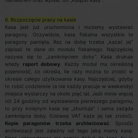
flamastrem oraz wpisać do „Książki kasy”.
6. Rozpoczęcie pracy na kasie
Kasa jest już uruchomiona i możemy wystawiać
paragony
.
Oczywiście, kasa fiskalna wszystkie te
paragony pamięta. Raz na dobę trzeba „kazać jej”
zapisać te dane do modułu fiskalnego. Najczęściej
nazywa się to „zamknięciem doby”. Kasa drukuje
wtedy
raport dobowy
. Każdy moduł ma określoną
pojemność, co określa, ile razy można to zrobić w
okresie całego użytkowania kasy. Najczęściej, gdyby
to robić codziennie (a nie każdy pracuje w weekendy)
miejsca wystarczy na około pięć lat. Jeśli minie więcej
niż 24 godziny od wystawienia pierwszego paragonu,
to przy kolejnym kasa się „zbuntuje” i sama zażąda
zamknięcia doby. (Ustawa VAT każe jej tak zrobić).
Kopie paragonów trzeba archiwizować
. Sposób
archiwizacji jest zależny od tego jaką mamy kasę.