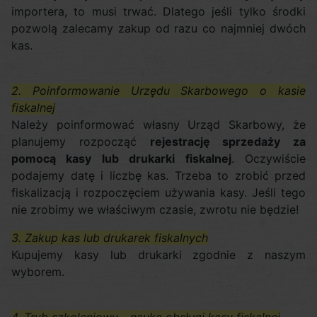
importera, to musi trwać. Dlatego jeśli tylko środki
pozwolą zalecamy zakup od razu co najmniej dwóch
kas.
2. Poinformowanie Urzędu Skarbowego o kasie
fiskalnej
Należy poinformować własny Urząd Skarbowy, że
planujemy rozpocząć
rejestrację sprzedaży za
pomocą kasy lub drukarki fiskalnej
. Oczywiście
podajemy datę i liczbę kas. Trzeba to zrobić przed
fiskalizacją i rozpoczęciem używania kasy. Jeśli tego
nie zrobimy we właściwym czasie, zwrotu nie będzie!
3. Zakup kas lub drukarek fiskalnych
Kupujemy kasy lub drukarki zgodnie z naszym
wyborem.