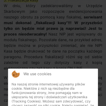
5. Fiskalizacja kasy
W dniu, który zadeklarowaliśmy w Urzędzie
Skarbowym jako rozpoczęcie ewidencjonowania
naszego obrotu za pomocą kasy fiskalnej,
serwisant
musi dokonać „fiskalizacji kasy”!!!
W przyszłości
tylko on będzie miał prawo ją naprawiać! Jest to
proces nieodwracalny!
Nasz NIP jest wpisywany do
modułu fiskalnego. Pozostałe dane, na przykład adres,
będzie można w przyszłości zmieniać, ale nie NIP!
Kasa będzie drukować te dane na początku każdego
paragonu. Procedura fiskalizacji różni się od siebie
zależnie od tego czy dotyczy kasy z kopią
elektroniczną czy też kasy z kopią ON LINE.
We use cookies
W przypadku kas lub drukarek z kopią
elektroniczną fiskalizacja trwa około pół godziny
Na naszej stronie internetowej używamy plików
cookie. Niektóre z nich są niezbędne dla
natomiast fiskalizacja urządzenia z kopią OnLINE
funkcjonowania strony, inne pomagają nam w
może trwać znacznie dłużej z powodu konieczności
ulepszaniu tej strony i doświadczeń użytkownika
czekania na zwrotne potwierdzenie z repozytorium.
(Tracking Cookies). Możesz sam zdecydować, czy
chcesz zezwolić na pliki cookie. Należy pamiętać, że