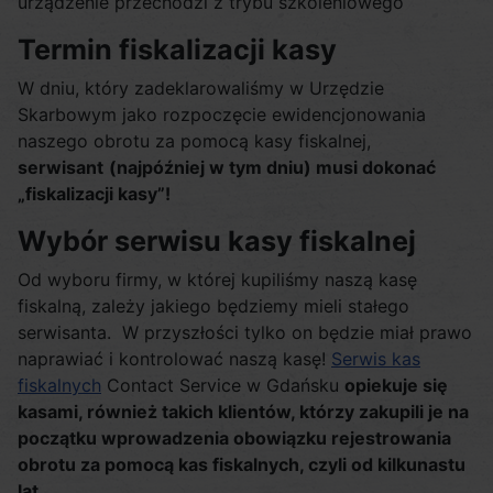
urządzenie przechodzi z trybu szkoleniowego
Termin fiskalizacji kasy
W dniu, który zadeklarowaliśmy w Urzędzie
Skarbowym jako rozpoczęcie ewidencjonowania
naszego obrotu za pomocą kasy fiskalnej,
serwisant
(najpóźniej w tym dniu) musi dokonać
„fiskalizacji kasy”!
Wybór serwisu kasy fiskalnej
Od wyboru firmy, w której kupiliśmy naszą kasę
fiskalną, zależy jakiego będziemy mieli stałego
serwisanta. W przyszłości tylko on będzie miał prawo
naprawiać i kontrolować naszą kasę!
Serwis kas
fiskalnych
Contact Service w Gdańsku
opiekuje się
kasami, również takich klientów, którzy zakupili je na
początku wprowadzenia obowiązku rejestrowania
obrotu za pomocą kas fiskalnych, czyli od kilkunastu
lat.