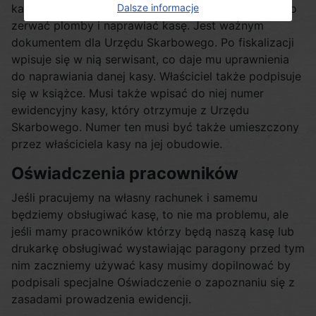
Dalsze informacje
kasa. Zawiera między innymi informację, komu wolno
zerwać plomby i naprawiać kasę. Jest ważnym
dokumentem dla Urzędu Skarbowego. Po fiskalizacji
wpisuje się w nią serwisant, co daje mu uprawnienia
do naprawiania danej kasy. Właściciel także podpisuje
się w książce. Musi także wpisać do niej numer
ewidencyjny kasy, który otrzymuje z Urzędu
Skarbowego. Numer ten musi być także umieszczony
przez właściciela kasy na jej obudowie.
Oświadczenia pracowników
Jeśli pracujemy na własny rachunek i samemu
będziemy obsługiwać kasę, to nie ma problemu, ale
jeśli mamy pracowników którzy będą naszą kasę lub
drukarkę obsługiwać wystawiając paragony przed tym
nim zaczniemy używać kasy musimy dopilnować by
podpisali specjalne Oświadczenie o zapoznaniu się z
zasadami prowadzenia ewidencji.